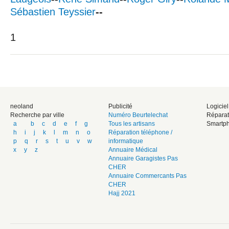
Sébastien Teyssier
--
1
neoland
Publicité
Logicie
Recherche par ville
Numéro Beurtelechat
Réparat
a
b
c
d
e
f
g
Tous les artisans
Smartph
h
i
j
k
l
m
n
o
Réparation téléphone /
p
q
r
s
t
u
v
w
informatique
x
y
z
Annuaire Médical
Annuaire Garagistes Pas
CHER
Annuaire Commercants Pas
CHER
Hajj 2021