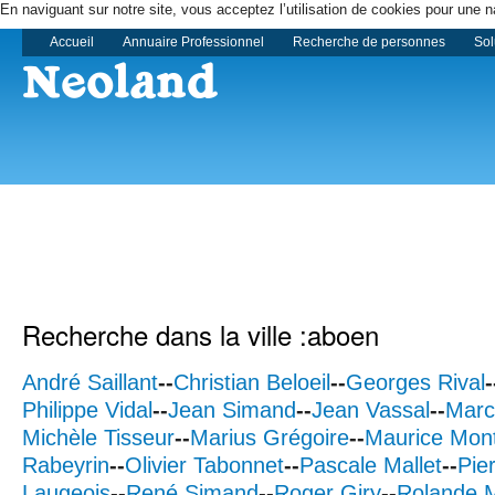
En naviguant sur notre site, vous acceptez l’utilisation de cookies pour une n
Accueil
Annuaire Professionnel
Recherche de personnes
Sol
Recherche dans la ville :aboen
André Saillant
--
Christian Beloeil
--
Georges Rival
-
Philippe Vidal
--
Jean Simand
--
Jean Vassal
--
Marc
Michèle Tisseur
--
Marius Grégoire
--
Maurice Mont
Rabeyrin
--
Olivier Tabonnet
--
Pascale Mallet
--
Pie
Laugeois
--
René Simand
--
Roger Giry
--
Rolande M