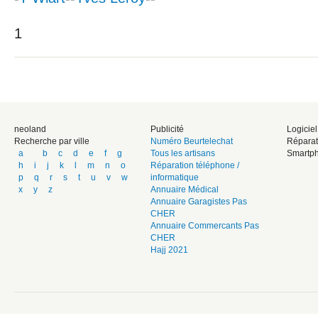
1
neoland
Publicité
Logicie
Recherche par ville
Numéro Beurtelechat
Réparat
a
b
c
d
e
f
g
Tous les artisans
Smartph
h
i
j
k
l
m
n
o
Réparation téléphone /
p
q
r
s
t
u
v
w
informatique
x
y
z
Annuaire Médical
Annuaire Garagistes Pas
CHER
Annuaire Commercants Pas
CHER
Hajj 2021