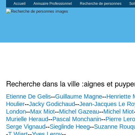
Accueil
Annuaire Professionnel
Recherche de personnes
Sol
Recherche dans la ville :aignes et puyp
Etienne De Gelis
--
Guillaume Magne
--
Henriette 
Houlier
--
Jacky Godichaud
--
Jean-Jacques Le Ro
London
--
Max Miot
--
Michel Gazeau
--
Michel Miot
Murielle Heraud
--
Pascal Monchanin
--
Pierre Ler
Serge Vignaud
--
Sieglinde Heeg
--
Suzanne Rouqu
-
T Wiart
--
Yves Leroy
--