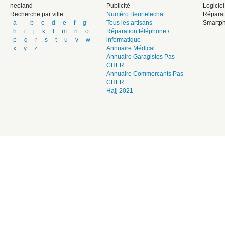
neoland
Publicité
Logicie
Recherche par ville
Numéro Beurtelechat
Réparat
a
b
c
d
e
f
g
Tous les artisans
Smartph
h
i
j
k
l
m
n
o
Réparation téléphone /
p
q
r
s
t
u
v
w
informatique
x
y
z
Annuaire Médical
Annuaire Garagistes Pas
CHER
Annuaire Commercants Pas
CHER
Hajj 2021