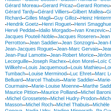
Gérard Moreau
--
Gerard Pricaz
--
Gerard Romeu
Gérard Tardy
--
Gérard Villiers
--
Gilbert Mallea
--
Gi
Richard
--
Gilles Magli
--
Guy Gilloz
--
Heinz Hinter
-
Hendrik Goetz
--
Henri Roguet
--
Henri Smagghu
Hervé Peddat
--
Idalio Morgado
--
Ivan Knezevic
--
Jacques Pouteil-Noble
--
Jacques Roseren
--
Jean 
Perrotton
--
Jean Saddier
--
Jean Sonzogni
--
Jean-
Jean-Jacques Roguet
--
Jean-Marc Gervais
--
Jea
Jean-Paul Lamotte
--
Jean-Robert Morice
--
Jérôm
Lecorguille
--
Joseph Rachex
--
Léon Morel
--
Loïc 
Willkehr
--
Louis Jacquemoud
--
Louis Mathieu
--
Lo
Tumbach
--
Louise Merminod
--
Luc Ehret
--
Marc L
Belluard
--
Marcel Thabuis
--
Marie Saddier
--
Marie
Courmaire
--
Marie-Louise Moenne
--
Marthe Sadd
Maurice Pittion
--
Maurice Polliand
--
Michel Baron
-
Michel Grossetete
--
Michel Hudry-Prodon
--
Mich
Masson
--
Michel Roch
--
Michel Thabuis
--
Michèle
Genova
--
Nadia Udry
--
Nadine Minnerath
--
Pa Gu