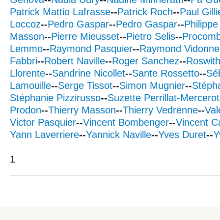
Patrick Mattio Lafrasse
--
Patrick Roch
--
Paul Gilli
Loccoz
--
Pedro Gaspar
--
Pedro Gaspar
--
Philippe
Masson
--
Pierre Mieusset
--
Pietro Selis
--
Procomb
Lemmo
--
Raymond Pasquier
--
Raymond Vidonne
Fabbri
--
Robert Naville
--
Roger Sanchez
--
Roswith
Llorente
--
Sandrine Nicollet
--
Sante Rossetto
--
Sé
Lamouille
--
Serge Tissot
--
Simon Mugnier
--
Stéph
Stéphanie Pizzirusso
--
Suzette Perrillat-Mercerot
Prodon
--
Thierry Masson
--
Thierry Vedrenne
--
Val
Victor Pasquier
--
Vincent Bombenger
--
Vincent 
Yann Laverriere
--
Yannick Naville
--
Yves Duret
--
Y
1