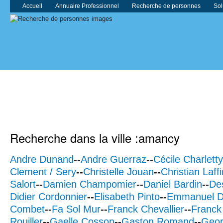
Accueil
Annuaire Professionnel
Recherche de personnes
Sol
Recherche dans la ville :amancy
Andre Dunand
--
Andre Guerraz
--
Cécile Charletty
Clement / Sery
--
Christelle Jouan
--
Christian Laffi
Salort
--
Damien Champomier
--
Daniel Bardin
--
De
Didier Cordonnier
--
Elisabeth Pinto
--
Emmanuel D
Combet
--
Fa Sol Mur
--
Franck Chevallier
--
Franck
Rouiller
--
Gaelle Cosson
--
Gaston Romand
--
Geor