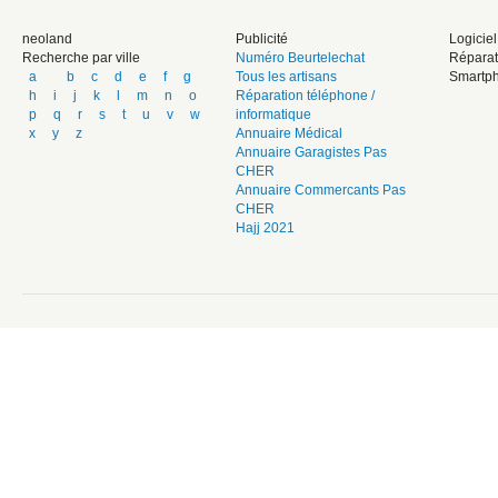
neoland
Publicité
Logicie
Recherche par ville
Numéro Beurtelechat
Réparat
a
b
c
d
e
f
g
Tous les artisans
Smartph
h
i
j
k
l
m
n
o
Réparation téléphone /
p
q
r
s
t
u
v
w
informatique
x
y
z
Annuaire Médical
Annuaire Garagistes Pas
CHER
Annuaire Commercants Pas
CHER
Hajj 2021