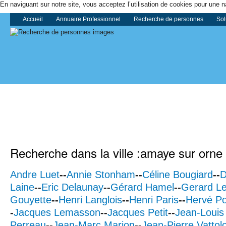
En naviguant sur notre site, vous acceptez l’utilisation de cookies pour une n
Accueil
Annuaire Professionnel
Recherche de personnes
Sol
Recherche dans la ville :amaye sur orne
Andre Luet
--
Annie Stonham
--
Céline Bougiard
--
D
Laine
--
Eric Delaunay
--
Gérard Hamel
--
Gerard L
Gouyette
--
Henri Langlois
--
Henri Paris
--
Hervé Po
-
Jacques Lemasson
--
Jacques Petit
--
Jean-Louis 
Perreau
--
Jean-Marc Marion
--
Jean-Pierre Vattol