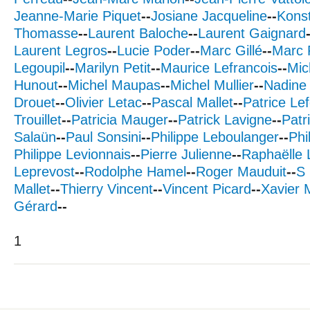
Jeanne-Marie Piquet
--
Josiane Jacqueline
--
Konst
Thomasse
--
Laurent Baloche
--
Laurent Gaignard
Laurent Legros
--
Lucie Poder
--
Marc Gillé
--
Marc 
Legoupil
--
Marilyn Petit
--
Maurice Lefrancois
--
Mic
Hunout
--
Michel Maupas
--
Michel Mullier
--
Nadine 
Drouet
--
Olivier Letac
--
Pascal Mallet
--
Patrice Lef
Trouillet
--
Patricia Mauger
--
Patrick Lavigne
--
Patr
Salaün
--
Paul Sonsini
--
Philippe Leboulanger
--
Phi
Philippe Levionnais
--
Pierre Julienne
--
Raphaëlle 
Leprevost
--
Rodolphe Hamel
--
Roger Mauduit
--
S 
Mallet
--
Thierry Vincent
--
Vincent Picard
--
Xavier 
Gérard
--
1