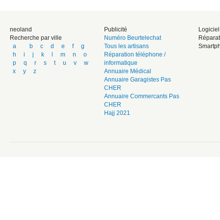
neoland
Publicité
Logicie
Recherche par ville
Numéro Beurtelechat
Réparat
a
b
c
d
e
f
g
Tous les artisans
Smartph
h
i
j
k
l
m
n
o
Réparation téléphone /
p
q
r
s
t
u
v
w
informatique
x
y
z
Annuaire Médical
Annuaire Garagistes Pas
CHER
Annuaire Commercants Pas
CHER
Hajj 2021