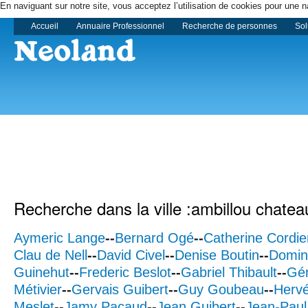
En naviguant sur notre site, vous acceptez l’utilisation de cookies pour une n
Accueil
Annuaire Professionnel
Recherche de personnes
Sol
Recherche dans la ville :ambillou chatea
Aymeric Lange
--
Bernard Ogé
--
Catherine Cordie
Clau de Nell
--
David Civel
--
Denise Boutin
--
Domin
Guinehut
--
Frederic Beslot
--
Gabriel Thibault
--
Gér
Métivier
--
Gervais Guibert
--
Guy Goubeau
--
Herv
Meslet
--
Jamy Pacaud
--
Jean Guibert
--
Jean-Paul