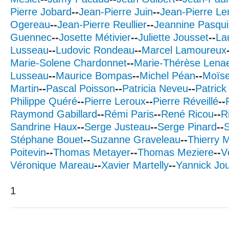
Pierre Jobard
--
Jean-Pierre Juin
--
Jean-Pierre Le
Ogereau
--
Jean-Pierre Reullier
--
Jeannine Pasqui
Guennec
--
Josette Métivier
--
Juliette Jousset
--
La
Lusseau
--
Ludovic Rondeau
--
Marcel Lamoureux
Marie-Solene Chardonnet
--
Marie-Thérèse Lenae
Lusseau
--
Maurice Bompas
--
Michel Péan
--
Moïs
Martin
--
Pascal Poisson
--
Patricia Neveu
--
Patrick 
Philippe Quéré
--
Pierre Leroux
--
Pierre Réveillé
--
Raymond Gabillard
--
Rémi Paris
--
René Ricou
--
R
Sandrine Haux
--
Serge Justeau
--
Serge Pinard
--
S
Stéphane Bouet
--
Suzanne Graveleau
--
Thierry M
Poitevin
--
Thomas Metayer
--
Thomas Meziere
--
V
Véronique Mareau
--
Xavier Martelly
--
Yannick Jo
1