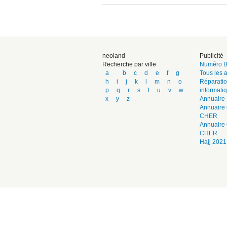
neoland
Publicité
Recherche par ville
Numéro B
a
b
c
d
e
f
g
Tous les a
h
i
j
k
l
m
n
o
Réparatio
p
q
r
s
t
u
v
w
informati
x
y
z
Annuaire 
Annuaire 
CHER
Annuaire
CHER
Hajj 2021