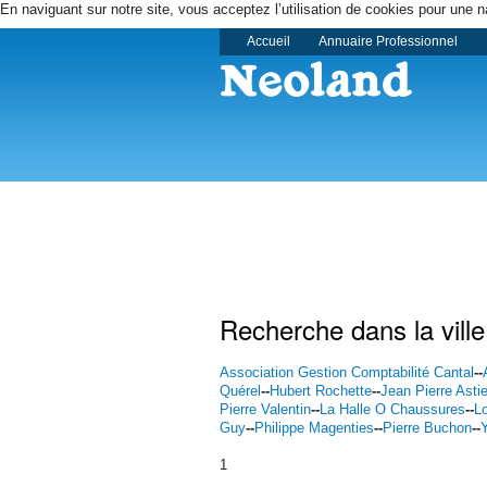
En naviguant sur notre site, vous acceptez l’utilisation de cookies pour une n
Accueil
Annuaire Professionnel
Recherche dans la ville
Association Gestion Comptabilité Cantal
--
Quérel
--
Hubert Rochette
--
Jean Pierre Astie
Pierre Valentin
--
La Halle O Chaussures
--
L
Guy
--
Philippe Magenties
--
Pierre Buchon
--
1