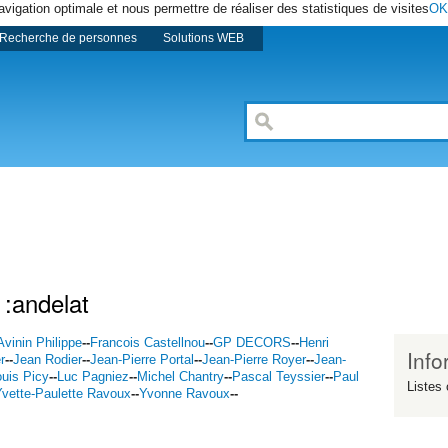
avigation optimale et nous permettre de réaliser des statistiques de visites
OK
Recherche de personnes
Solutions WEB
 :andelat
Avinin Philippe
--
Francois Castellnou
--
GP DECORS
--
Henri
Info
r
--
Jean Rodier
--
Jean-Pierre Portal
--
Jean-Pierre Royer
--
Jean-
ouis Picy
--
Luc Pagniez
--
Michel Chantry
--
Pascal Teyssier
--
Paul
Listes 
Yvette-Paulette Ravoux
--
Yvonne Ravoux
--