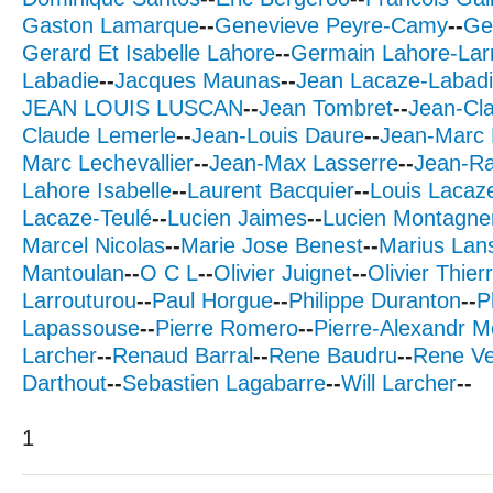
Gaston Lamarque
--
Genevieve Peyre-Camy
--
Ge
Gerard Et Isabelle Lahore
--
Germain Lahore-Lar
Labadie
--
Jacques Maunas
--
Jean Lacaze-Labad
JEAN LOUIS LUSCAN
--
Jean Tombret
--
Jean-Cl
Claude Lemerle
--
Jean-Louis Daure
--
Jean-Marc
Marc Lechevallier
--
Jean-Max Lasserre
--
Jean-R
Lahore Isabelle
--
Laurent Bacquier
--
Louis Lacaz
Lacaze-Teulé
--
Lucien Jaimes
--
Lucien Montagne
Marcel Nicolas
--
Marie Jose Benest
--
Marius Lan
Mantoulan
--
O C L
--
Olivier Juignet
--
Olivier Thier
Larrouturou
--
Paul Horgue
--
Philippe Duranton
--
P
Lapassouse
--
Pierre Romero
--
Pierre-Alexandr 
Larcher
--
Renaud Barral
--
Rene Baudru
--
Rene V
Darthout
--
Sebastien Lagabarre
--
Will Larcher
--
1