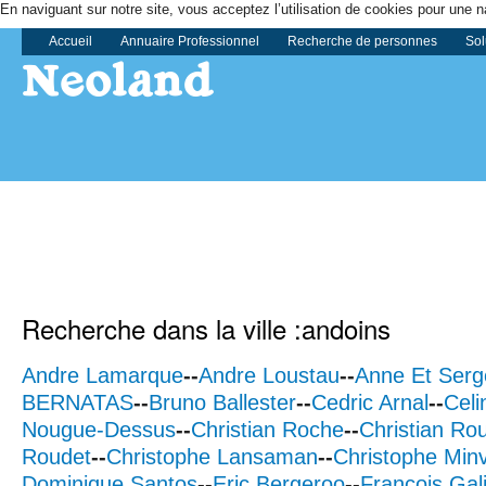
En naviguant sur notre site, vous acceptez l’utilisation de cookies pour une n
Accueil
Annuaire Professionnel
Recherche de personnes
Sol
Recherche dans la ville :andoins
Andre Lamarque
--
Andre Loustau
--
Anne Et Serge
BERNATAS
--
Bruno Ballester
--
Cedric Arnal
--
Cel
Nougue-Dessus
--
Christian Roche
--
Christian Roul
Roudet
--
Christophe Lansaman
--
Christophe Minv
Dominique Santos
--
Eric Bergeroo
--
Francois Gal