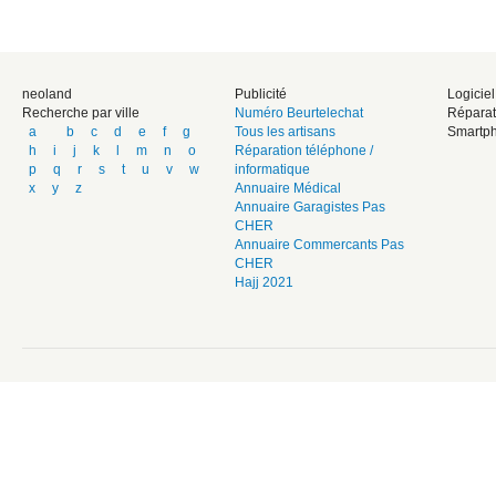
neoland
Publicité
Logicie
Recherche par ville
Numéro Beurtelechat
Réparat
a
b
c
d
e
f
g
Tous les artisans
Smartph
h
i
j
k
l
m
n
o
Réparation téléphone /
p
q
r
s
t
u
v
w
informatique
x
y
z
Annuaire Médical
Annuaire Garagistes Pas
CHER
Annuaire Commercants Pas
CHER
Hajj 2021