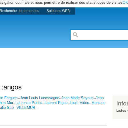
avigation optimale et nous permettre de réaliser des statistiques de visites
OK
Recherche de personnes
Solutions WEB
e :angos
ipe Fargues
--
Jean-Louis Lacassagne
--
Jean-Marie Sayous
--
Jean-
Info
him Mur
--
Laurence Puntis
--
Laurent Rigou
--
Louis Vidou
--
Monique
alie Saiz
--
VILLEMUR
--
Listes 