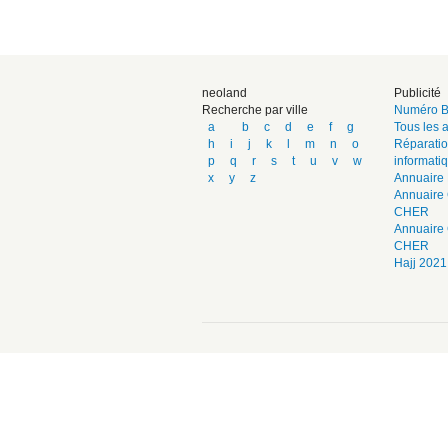
neoland
Publicité
Recherche par ville
Numéro B
a
b
c
d
e
f
g
Tous les a
h
i
j
k
l
m
n
o
Réparatio
p
q
r
s
t
u
v
w
informati
x
y
z
Annuaire 
Annuaire 
CHER
Annuaire
CHER
Hajj 2021