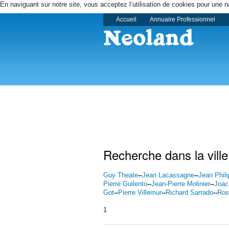
En naviguant sur notre site, vous acceptez l’utilisation de cookies pour une n
Accueil
Annuaire Professionnel
Recherche dans la vill
Guy Theate
--
Jean Lacassagne
--
Jean Phil
Pierre Guilento
--
Jean-Pierre Molinier
--
Joac
Got
--
Pierre Villemur
--
Richard Sarrado
--
Ros
1