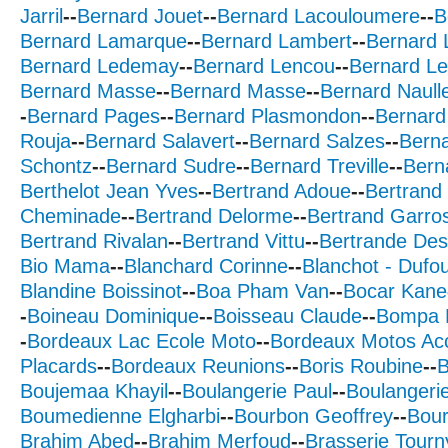
Jarril
--
Bernard Jouet
--
Bernard Lacouloumere
--
B
Bernard Lamarque
--
Bernard Lambert
--
Bernard
Bernard Ledemay
--
Bernard Lencou
--
Bernard Le
Bernard Masse
--
Bernard Masse
--
Bernard Naull
-
Bernard Pages
--
Bernard Plasmondon
--
Bernard
Rouja
--
Bernard Salavert
--
Bernard Salzes
--
Bern
Schontz
--
Bernard Sudre
--
Bernard Treville
--
Bern
Berthelot Jean Yves
--
Bertrand Adoue
--
Bertrand
Cheminade
--
Bertrand Delorme
--
Bertrand Garro
Bertrand Rivalan
--
Bertrand Vittu
--
Bertrande De
Bio Mama
--
Blanchard Corinne
--
Blanchot - Dufou
Blandine Boissinot
--
Boa Pham Van
--
Bocar Kane
-
Boineau Dominique
--
Boisseau Claude
--
Bompa 
-
Bordeaux Lac Ecole Moto
--
Bordeaux Motos Ac
Placards
--
Bordeaux Reunions
--
Boris Roubine
--
B
Boujemaa Khayil
--
Boulangerie Paul
--
Boulangeri
Boumedienne Elgharbi
--
Bourbon Geoffrey
--
Bou
Brahim Abed
--
Brahim Merfoud
--
Brasserie Tourn