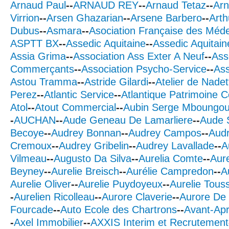
Arnaud Paul
--
ARNAUD REY
--
Arnaud Tetaz
--
Arn
Virrion
--
Arsen Ghazarian
--
Arsene Barbero
--
Art
Dubus
--
Asmara
--
Asociation Française des Méde
ASPTT BX
--
Assedic Aquitaine
--
Assedic Aquitain
Assia Grima
--
Association Ass Exter A Neuf
--
Ass
Commerçants
--
Association Psycho-Service
--
Ass
Astou Tramma
--
Astride Gilardi
--
Atelier de Nadet
Perez
--
Atlantic Service
--
Atlantique Patrimoine 
Atol
--
Atout Commercial
--
Aubin Serge Mboungo
-
AUCHAN
--
Aude Geneau De Lamarliere
--
Aude 
Becoye
--
Audrey Bonnan
--
Audrey Campos
--
Aud
Cremoux
--
Audrey Gribelin
--
Audrey Lavallade
--
A
Vilmeau
--
Augusto Da Silva
--
Aurelia Comte
--
Aure
Beyney
--
Aurelie Breisch
--
Aurélie Campredon
--
A
Aurelie Oliver
--
Aurelie Puydoyeux
--
Aurelie Touss
-
Aurelien Ricolleau
--
Aurore Claverie
--
Aurore De 
Fourcade
--
Auto Ecole des Chartrons
--
Avant-Ap
-
Axel Immobilier
--
AXXIS Interim et Recrutement