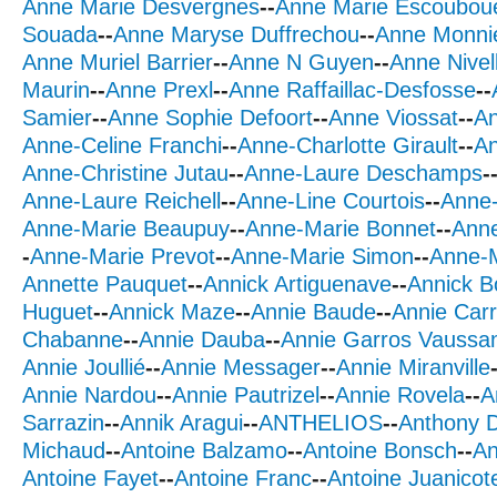
Anne Marie Desvergnes
--
Anne Marie Escoubou
Souada
--
Anne Maryse Duffrechou
--
Anne Monni
Anne Muriel Barrier
--
Anne N Guyen
--
Anne Nivel
Maurin
--
Anne Prexl
--
Anne Raffaillac-Desfosse
--
Samier
--
Anne Sophie Defoort
--
Anne Viossat
--
An
Anne-Celine Franchi
--
Anne-Charlotte Girault
--
An
Anne-Christine Jutau
--
Anne-Laure Deschamps
-
Anne-Laure Reichell
--
Anne-Line Courtois
--
Anne-
Anne-Marie Beaupuy
--
Anne-Marie Bonnet
--
Anne
-
Anne-Marie Prevot
--
Anne-Marie Simon
--
Anne-
Annette Pauquet
--
Annick Artiguenave
--
Annick B
Huguet
--
Annick Maze
--
Annie Baude
--
Annie Car
Chabanne
--
Annie Dauba
--
Annie Garros Vaussa
Annie Joullié
--
Annie Messager
--
Annie Miranville
Annie Nardou
--
Annie Pautrizel
--
Annie Rovela
--
A
Sarrazin
--
Annik Aragui
--
ANTHELIOS
--
Anthony 
Michaud
--
Antoine Balzamo
--
Antoine Bonsch
--
An
Antoine Fayet
--
Antoine Franc
--
Antoine Juanicot