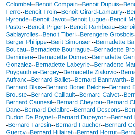
Colombel
--
Benoit Compain
--
Benoit Dupuis
--
Beno
Ferre
--
Benoit Froin
--
Benoit Girard-Lamaury
--
Ben
Hyronde
--
Benoit Javot
--
Benoit Lugue
--
Benoit Ma
Pastor
--
Benoit Prigent
--
Benoît Rambeau
--
Benoi
Sablayrolles
--
Benoit Tiberi
--
Berengere Grosbois
Berger Philippe
--
Berit Simonsen
--
Bernadette Ba
Boucau
--
Bernadette Bourrague
--
Bernadette Bro
Deminiere
--
Bernadette Domec
--
Bernadette Gen
Gonzalez
--
Bernadette Labeyrie
--
Bernadette Mar
Puygauthier-Bergey
--
Bernadette Ziakovic
--
Berna
Aufranc
--
Bernard Baillet
--
Bernard Bannwarth
--
B
Bernard Blais
--
Bernard Bonet Belche
--
Bernard B
Brouste
--
Bernard Caillault
--
Bernard Calvet
--
Ber
Bernard Caunesil
--
Bernard Cheyrou
--
Bernard Cl
Dane
--
Bernard Delalbre
--
Bernard Descons
--
Ber
Dudon De Boynet
--
Bernard Dupeyron
--
Bernard
-
Bernard Faresin
--
Bernard Faucher
--
Bernard G
Guercy
--
Bernard Hillairet
--
Bernard Horrut
--
Bern