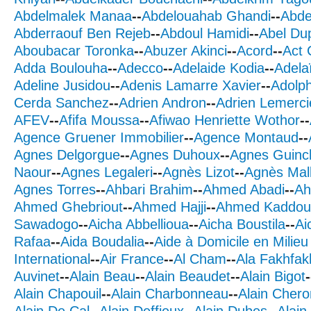
Abdelmalek Manaa
--
Abdelouahab Ghandi
--
Abde
Abderraouf Ben Rejeb
--
Abdoul Hamidi
--
Abel Du
Aboubacar Toronka
--
Abuzer Akinci
--
Acord
--
Act 
Adda Boulouha
--
Adecco
--
Adelaide Kodia
--
Adela
Adeline Jusidou
--
Adenis Lamarre Xavier
--
Adolph
Cerda Sanchez
--
Adrien Andron
--
Adrien Lemerci
AFEV
--
Afifa Moussa
--
Afiwao Henriette Wothor
--
Agence Gruener Immobilier
--
Agence Montaud
--
Agnes Delgorgue
--
Agnes Duhoux
--
Agnes Guinc
Naour
--
Agnes Legaleri
--
Agnès Lizot
--
Agnès Mal
Agnes Torres
--
Ahbari Brahim
--
Ahmed Abadi
--
Ah
Ahmed Ghebriout
--
Ahmed Hajji
--
Ahmed Kaddou
Sawadogo
--
Aicha Abbellioua
--
Aicha Boustila
--
Ai
Rafaa
--
Aida Boudalia
--
Aide à Domicile en Milieu
International
--
Air France
--
Al Cham
--
Ala Fakhfak
Auvinet
--
Alain Beau
--
Alain Beaudet
--
Alain Bigot
-
Alain Chapouil
--
Alain Charbonneau
--
Alain Chero
Alain De Cal
--
Alain Deffieux
--
Alain Dubes
--
Alain