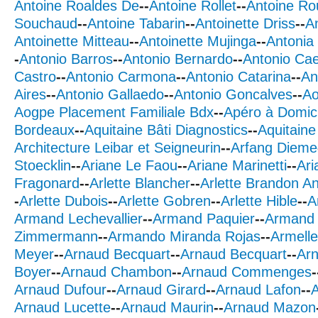
Antoine Roaldes De
--
Antoine Rollet
--
Antoine Ro
Souchaud
--
Antoine Tabarin
--
Antoinette Driss
--
An
Antoinette Mitteau
--
Antoinette Mujinga
--
Antonia
-
Antonio Barros
--
Antonio Bernardo
--
Antonio Ca
Castro
--
Antonio Carmona
--
Antonio Catarina
--
An
Aires
--
Antonio Gallaedo
--
Antonio Goncalves
--
Ao
Aogpe Placement Familiale Bdx
--
Apéro à Domici
Bordeaux
--
Aquitaine Bâti Diagnostics
--
Aquitaine
Architecture Leibar et Seigneurin
--
Arfang Dieme
Stoecklin
--
Ariane Le Faou
--
Ariane Marinetti
--
Ari
Fragonard
--
Arlette Blancher
--
Arlette Brandon A
-
Arlette Dubois
--
Arlette Gobren
--
Arlette Hible
--
A
Armand Lechevallier
--
Armand Paquier
--
Armand
Zimmermann
--
Armando Miranda Rojas
--
Armell
Meyer
--
Arnaud Becquart
--
Arnaud Becquart
--
Arn
Boyer
--
Arnaud Chambon
--
Arnaud Commenges
-
Arnaud Dufour
--
Arnaud Girard
--
Arnaud Lafon
--
A
Arnaud Lucette
--
Arnaud Maurin
--
Arnaud Mazon