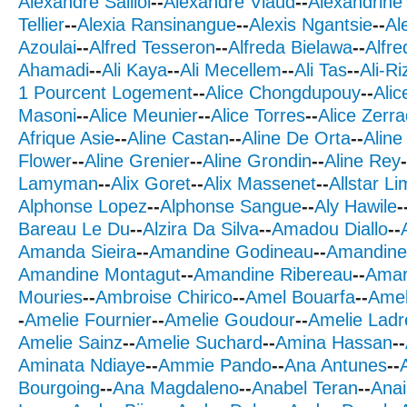
Alexandre Saillol
--
Alexandre Viaud
--
Alexandrine 
Tellier
--
Alexia Ransinangue
--
Alexis Ngantsie
--
Al
Azoulai
--
Alfred Tesseron
--
Alfreda Bielawa
--
Alfr
Ahamadi
--
Ali Kaya
--
Ali Mecellem
--
Ali Tas
--
Ali-R
1 Pourcent Logement
--
Alice Chongdupouy
--
Ali
Masoni
--
Alice Meunier
--
Alice Torres
--
Alice Zerr
Afrique Asie
--
Aline Castan
--
Aline De Orta
--
Aline
Flower
--
Aline Grenier
--
Aline Grondin
--
Aline Rey
-
Lamyman
--
Alix Goret
--
Alix Massenet
--
Allstar L
Alphonse Lopez
--
Alphonse Sangue
--
Aly Hawile
-
Bareau Le Du
--
Alzira Da Silva
--
Amadou Diallo
--
Amanda Sieira
--
Amandine Godineau
--
Amandine
Amandine Montagut
--
Amandine Ribereau
--
Amar
Mouries
--
Ambroise Chirico
--
Amel Bouarfa
--
Amel
-
Amelie Fournier
--
Amelie Goudour
--
Amelie Ladr
Amelie Sainz
--
Amelie Suchard
--
Amina Hassan
--
Aminata Ndiaye
--
Ammie Pando
--
Ana Antunes
--
Bourgoing
--
Ana Magdaleno
--
Anabel Teran
--
Anai