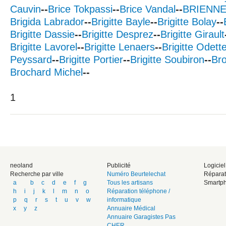
Cauvin
--
Brice Tokpassi
--
Brice Vandal
--
BRIENN
Brigida Labrador
--
Brigitte Bayle
--
Brigitte Bolay
--
Brigitte Dassie
--
Brigitte Desprez
--
Brigitte Girault
Brigitte Lavorel
--
Brigitte Lenaers
--
Brigitte Odett
Peyssard
--
Brigitte Portier
--
Brigitte Soubiron
--
Bro
Brochard Michel
--
1
neoland
Publicité
Logicie
Recherche par ville
Numéro Beurtelechat
Réparat
a
b
c
d
e
f
g
Tous les artisans
Smartph
h
i
j
k
l
m
n
o
Réparation téléphone /
p
q
r
s
t
u
v
w
informatique
x
y
z
Annuaire Médical
Annuaire Garagistes Pas
CHER