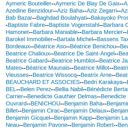
Aymeric Bouteiller
--
Aymeric De Blay De Gaix
--
A
Azedine Benzidour
--
Aziz Baha
--
Aziz Zegarri
--
Az
Bab Bazar
--
Baghdad Boulahyati
--
Bakayoko Pro
-
Baptiste Fabre
--
Baptiste Vogenstahl
--
Barbara 
Hamonet
--
Barbara Maniable
--
Barbara Mercier
--
Barokel Immobilier
--
Bartala Michel
--
Bassens Tax
Bordeaux
--
Béatrice Aso
--
Béatrice Benichou
--
Bea
Beatrice Chalioux
--
Beatrice De Saint-Angel
--
Bea
Beatrice Gabard
--
Beatrice Humblot
--
Beatrice J
Mateo
--
Béatrice Maunais
--
Beatrice Millot
--
Beatr
Vieusses
--
Beatrice Wissocq
--
Beatrix Arne
--
Beatr
BEAUCHARD ET ASSOCIES
--
Bedri Karakaya
--
BEL
--
Belen Perez
--
Bellia Nabil
--
Bénédicte Bert
Carrier
--
Benedicte Gauthier Delmas
--
Benedicte
Ouvrard
--
BENICHOU
--
Benjamin Baha
--
Benjami
Billet
--
Benjamin Cirac
--
Benjamin Delaux
--
Benjam
Benjamin Gicquel
--
Benjamin Kapp
--
Benjamin La
Neau
--
Benjamin Pavone
--
Benjamin Robert
--
Ben