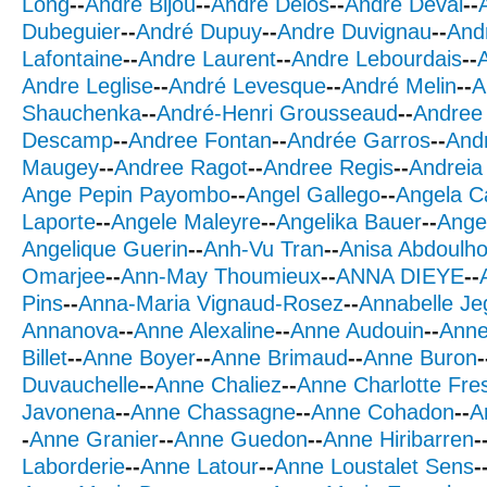
Long
--
Andre Bijou
--
Andre Delos
--
Andre Deval
--
Dubeguier
--
André Dupuy
--
Andre Duvignau
--
And
Lafontaine
--
Andre Laurent
--
Andre Lebourdais
--
Andre Leglise
--
André Levesque
--
André Melin
--
A
Shauchenka
--
André-Henri Grousseaud
--
Andree
Descamp
--
Andree Fontan
--
Andrée Garros
--
And
Maugey
--
Andree Ragot
--
Andree Regis
--
Andreia 
Ange Pepin Payombo
--
Angel Gallego
--
Angela C
Laporte
--
Angele Maleyre
--
Angelika Bauer
--
Ange
Angelique Guerin
--
Anh-Vu Tran
--
Anisa Abdoulh
Omarjee
--
Ann-May Thoumieux
--
ANNA DIEYE
--
Pins
--
Anna-Maria Vignaud-Rosez
--
Annabelle Je
Annanova
--
Anne Alexaline
--
Anne Audouin
--
Anne
Billet
--
Anne Boyer
--
Anne Brimaud
--
Anne Buron
-
Duvauchelle
--
Anne Chaliez
--
Anne Charlotte Fre
Javonena
--
Anne Chassagne
--
Anne Cohadon
--
A
-
Anne Granier
--
Anne Guedon
--
Anne Hiribarren
-
Laborderie
--
Anne Latour
--
Anne Loustalet Sens
-