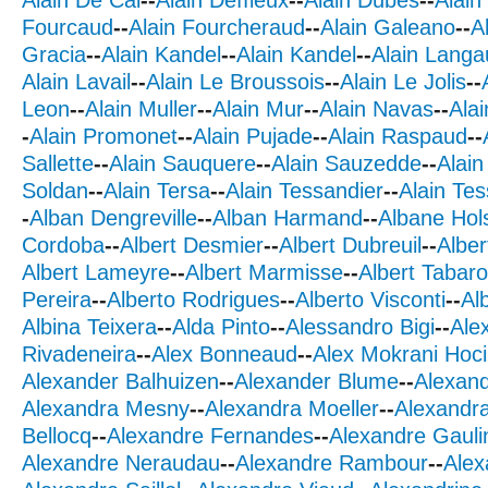
Fourcaud
--
Alain Fourcheraud
--
Alain Galeano
--
A
Gracia
--
Alain Kandel
--
Alain Kandel
--
Alain Langa
Alain Lavail
--
Alain Le Broussois
--
Alain Le Jolis
--
Leon
--
Alain Muller
--
Alain Mur
--
Alain Navas
--
Alai
-
Alain Promonet
--
Alain Pujade
--
Alain Raspaud
--
Sallette
--
Alain Sauquere
--
Alain Sauzedde
--
Alain
Soldan
--
Alain Tersa
--
Alain Tessandier
--
Alain Tes
-
Alban Dengreville
--
Alban Harmand
--
Albane Hol
Cordoba
--
Albert Desmier
--
Albert Dubreuil
--
Albe
Albert Lameyre
--
Albert Marmisse
--
Albert Tabaro
Pereira
--
Alberto Rodrigues
--
Alberto Visconti
--
Al
Albina Teixera
--
Alda Pinto
--
Alessandro Bigi
--
Ale
Rivadeneira
--
Alex Bonneaud
--
Alex Mokrani Hoc
Alexander Balhuizen
--
Alexander Blume
--
Alexan
Alexandra Mesny
--
Alexandra Moeller
--
Alexandr
Bellocq
--
Alexandre Fernandes
--
Alexandre Gauli
Alexandre Neraudau
--
Alexandre Rambour
--
Alex