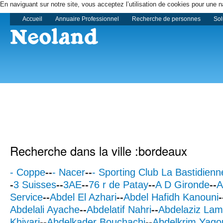
En naviguant sur notre site, vous acceptez l’utilisation de cookies pour une n
Accueil
Annuaire Professionnel
Recherche de personnes
Sol
Recherche dans la ville :bordeaux
- Coppe
--
- Nacer
--
- Sporting Club La Bastidienn
-
3 Suisses
--
3AE
--
76 r de Patay
--
A D Gironde
--
A
Service
--
Abdel El Azhari
--
Abdel Hafidh Kanouni
-
Abdelali Ayache
--
Abdelatif Nahri
--
Abdelaziz Lam
Khiyari
--
Abdelkader Bouchachi
--
Abdelkrim Yago