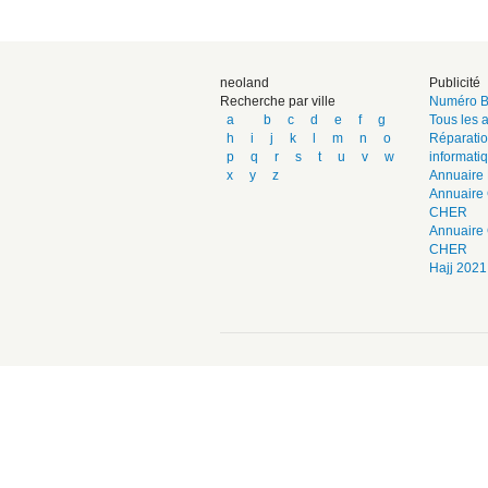
neoland
Publicité
Recherche par ville
Numéro B
a
b
c
d
e
f
g
Tous les a
h
i
j
k
l
m
n
o
Réparatio
p
q
r
s
t
u
v
w
informati
x
y
z
Annuaire 
Annuaire 
CHER
Annuaire
CHER
Hajj 2021