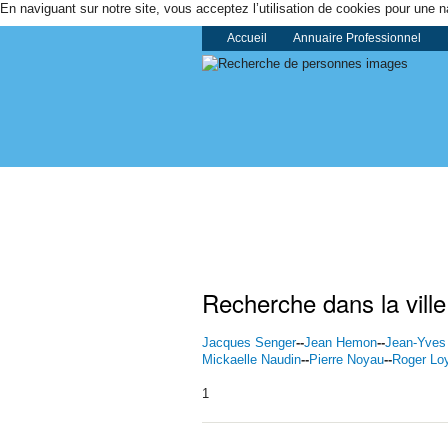
En naviguant sur notre site, vous acceptez l’utilisation de cookies pour une n
Accueil
Annuaire Professionnel
Recherche dans la ville
Jacques Senger
--
Jean Hemon
--
Jean-Yves
Mickaelle Naudin
--
Pierre Noyau
--
Roger Lo
1