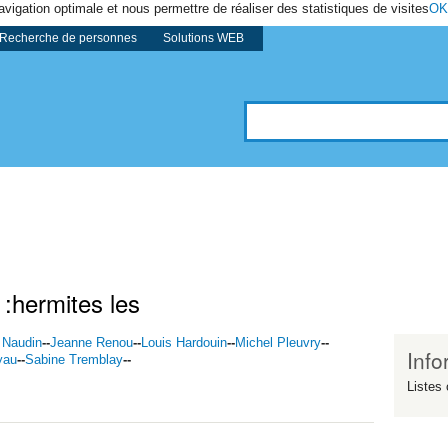
avigation optimale et nous permettre de réaliser des statistiques de visites
OK
Recherche de personnes
Solutions WEB
 :hermites les
 Naudin
--
Jeanne Renou
--
Louis Hardouin
--
Michel Pleuvry
--
Info
yau
--
Sabine Tremblay
--
Listes 