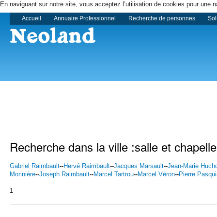
En naviguant sur notre site, vous acceptez l’utilisation de cookies pour une n
Accueil
Annuaire Professionnel
Recherche de personnes
Sol
Recherche dans la ville :salle et chapelle
Gabriel Raimbault
--
Hervé Raimbault
--
Jacques Marsault
--
Jean-Marie Huch
Morinière
--
Joseph Raimbault
--
Marcel Tartrou
--
Marcel Véron
--
Pierre Pasqui
1