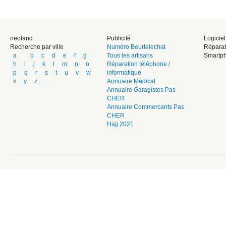
neoland
Publicité
Logicie
Recherche par ville
Numéro Beurtelechat
Réparat
a
b
c
d
e
f
g
Tous les artisans
Smartph
h
i
j
k
l
m
n
o
Réparation téléphone /
p
q
r
s
t
u
v
w
informatique
x
y
z
Annuaire Médical
Annuaire Garagistes Pas
CHER
Annuaire Commercants Pas
CHER
Hajj 2021