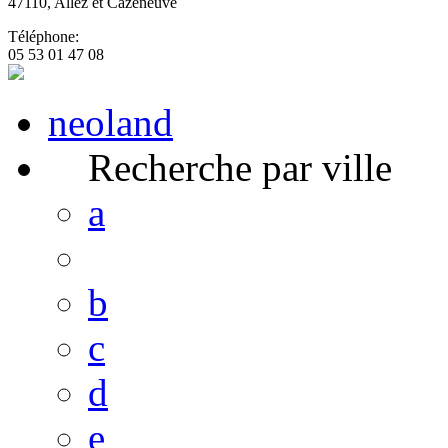
47110,
Allez et Cazeneuve
Téléphone:
05 53 01 47 08
neoland
Recherche par ville
a
b
c
d
e