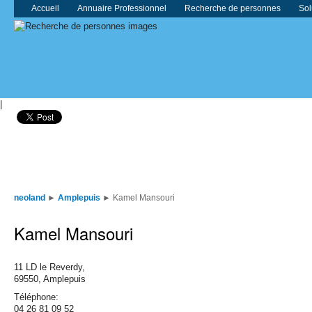
Accueil
Annuaire Professionnel
Recherche de personnes
Sol
|
neoland
►
Amplepuis
►
Kamel Mansouri
Kamel Mansouri
11 LD le Reverdy,
69550,
Amplepuis
Téléphone:
04 26 81 09 52