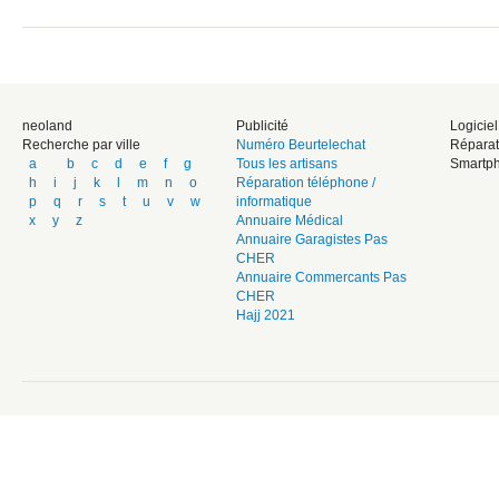
neoland
Publicité
Logicie
Recherche par ville
Numéro Beurtelechat
Réparat
a
b
c
d
e
f
g
Tous les artisans
Smartph
h
i
j
k
l
m
n
o
Réparation téléphone /
p
q
r
s
t
u
v
w
informatique
x
y
z
Annuaire Médical
Annuaire Garagistes Pas
CHER
Annuaire Commercants Pas
CHER
Hajj 2021